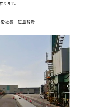
参ります。
締役社長 笹島智貴