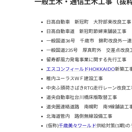
一般土木・通信土木工事（抜
日高自動車 新冠町 大狩部東改良工事
日高自動車道 新冠町節婦東舗装工事
一般国道36号 千歳市 錦町改良外一
一般国道235号 厚真町外 交差点改良
留寿都風力発電事業に関する先行工事
エスコンフィールドHOKKAIDO
新築工
稚内ユーラスＷＦ建設工事
中央ふ頭荷さばきRTG走行レーン改良工
道央自動車社台川橋床版取替工事
道央圏連絡道路 南幌町 南9線舗装工
北海道管内 路側無線設備工事
(仮称)
千歳美々ワールド
供給対策(1期)