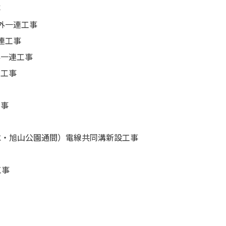
事
外一連工事
連工事
外一連工事
連工事
工事
菊水・旭山公園通間）電線共同溝新設工事
工事