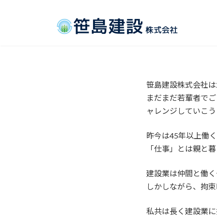
コ
ナ
ン
ビ
テ
ゲ
ン
ー
ツ
シ
へ
ョ
ス
ン
笹島建設株式会社は
キ
に
まだまだ若輩者でご
ッ
移
プ
動
ャレンジしていこう
昨今は45年以上働
「仕事」とは親と暮
建設業は仲間と働く
しかしながら、拘束
私共は長く建設業に